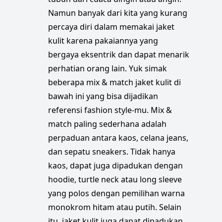
Cari toko di Tanah Abang? Coba Request Toko saja
Namun banyak dari kita yang kurang
Anda Supplier/Reseller di Tanah Abang?
percaya diri dalam memakai jaket
kulit karena pakaiannya yang
Daftar untuk mempermudah pencarian product/toko
bergaya eksentrik dan dapat menarik
Anda pedagang Tanah Abang? Kontak kami untuk bergabung
perhatian orang lain. Yuk simak
beberapa mix & match jaket kulit di
Toko dan produk update setiap hari
bawah ini yang bisa dijadikan
Lebih mudah cari produk melalui Request Produk
referensi fashion style-mu. Mix &
Sudah banyak toko yang terverifikasi di TA Online
match paling sederhana adalah
perpaduan antara kaos, celana jeans,
Lebih mudah cari produk melalui Request Produk
dan sepatu sneakers. Tidak hanya
Sudah banyak toko yang terverifikasi di TA Online
kaos, dapat juga dipadukan dengan
hoodie, turtle neck atau long sleeve
Toko dan produk update setiap hari
yang polos dengan pemilihan warna
monokrom hitam atau putih. Selain
itu, jaket kulit juga dapat dipadukan