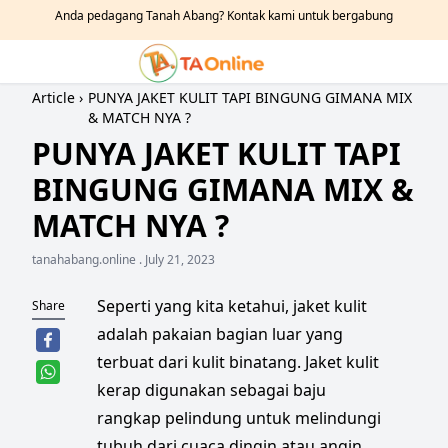
Anda pedagang Tanah Abang? Kontak kami untuk bergabung
Cari toko di Tanah Abang? Coba Request Toko saja
Sudah banyak toko yang terverifikasi di TA Online
Article
›
PUNYA JAKET KULIT TAPI BINGUNG GIMANA MIX
& MATCH NYA ?
Lebih mudah cari produk melalui Request Produk
PUNYA JAKET KULIT TAPI
Toko dan produk diupdate setiap hari oleh pedagang
BINGUNG GIMANA MIX &
MATCH NYA ?
Toko dan produk update setiap hari
Lebih mudah cari produk melalui Request Produk
tanahabang.online .
July 21, 2023
Sudah banyak toko yang terverifikasi di TA Online
Seperti yang kita ketahui, jaket kulit
Share
adalah pakaian bagian luar yang
Toko dan produk diupdate setiap hari oleh pedagang
terbuat dari kulit binatang. Jaket kulit
Lebih mudah cari produk melalui Request Produk
kerap digunakan sebagai baju
Sudah banyak toko yang terverifikasi di TA Online
rangkap pelindung untuk melindungi
tubuh dari cuaca dingin atau angin.